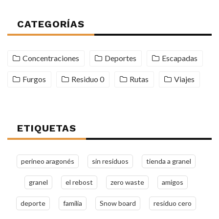
CATEGORÍAS
Concentraciones
Deportes
Escapadas
Furgos
Residuo 0
Rutas
Viajes
ETIQUETAS
perineo aragonés
sin residuos
tienda a granel
granel
el rebost
zero waste
amigos
deporte
familia
Snow board
residuo cero