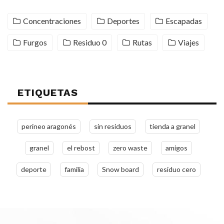
Concentraciones
Deportes
Escapadas
Furgos
Residuo 0
Rutas
Viajes
ETIQUETAS
perineo aragonés
sin residuos
tienda a granel
granel
el rebost
zero waste
amigos
deporte
familia
Snow board
residuo cero